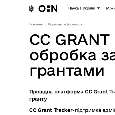
Наука в Україні
Міжн
Головна
Корисна інформація
CC GRANT
обробка з
грантами
Провідна платформа CC Grant T
гранту
CC Grant Tracker
-підтримка адмі