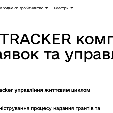
ародне співробітництво
Реєстри
 TRACKER ком
аявок та управ
racker управління життєвим циклом
ністрування процесу надання грантів та