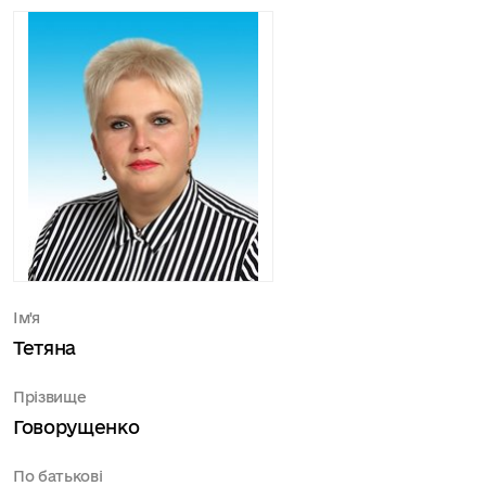
Ім'я
Тетяна
Прізвище
Говорущенко
По батькові