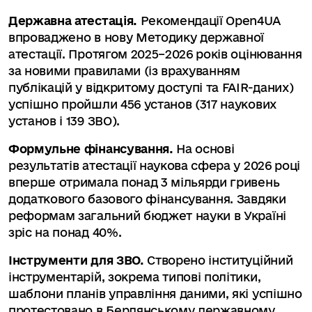
Державна атестація.
Рекомендації Open4UA
впроваджено в нову Методику державної
атестації. Протягом 2025–2026 років оцінювання
за новими правилами (із врахуванням
публікацій у відкритому доступі та FAIR-даних)
успішно пройшли 456 установ (317 наукових
установ і 139 ЗВО).
Формульне фінансування.
На основі
результатів атестації наукова сфера у 2026 році
вперше отримала понад 3 мільярди гривень
додаткового базового фінансування. Завдяки
реформам загальний бюджет науки в Україні
зріс на понад 40%.
Інструменти для ЗВО.
Створено інституційний
інструментарій, зокрема типові політики,
шаблони планів управління даними, які успішно
протестовано в Бердянському державному