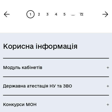
1
2
3
4
5
...
72
Корисна інформація
Модуль кабінетів
Державна атестація НУ та ЗВО
Конкурси МОН