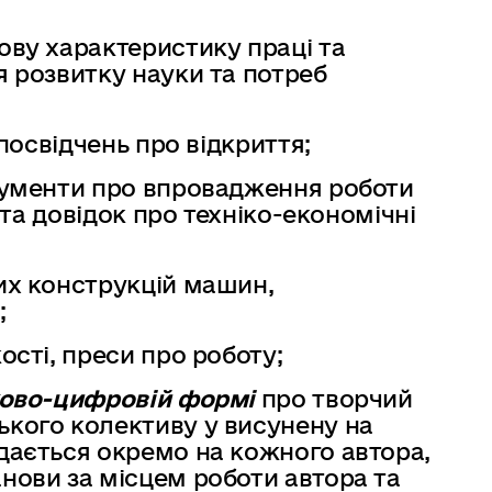
ову характеристику праці та
я розвитку науки та потреб
 посвідчень про відкриття;
окументи про впровадження роботи
в та довідок про техніко-економічні
их конструкцій машин,
;
ості, преси про роботу;
ково-цифровій формі
про творчий
ького колективу у висунену на
дається окремо на кожного автора,
нови за місцем роботи автора та