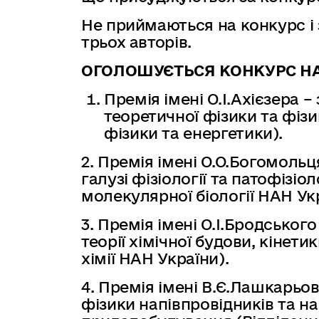
Не приймаються на конкурс і 
трьох авторів.
ОГОЛОШУЄТЬСЯ КОНКУРС НА 
Премія імені О.І.Ахієзера –
теоретичної фізики та фізи
фізики та енергетики).
2. Премія імені О.О.Богомольц
галузі фізіології та патофізіоло
молекулярної біології НАН Укр
3. Премія імені О.І.Бродського
теорії хімічної будови, кінети
хімії НАН України).
4. Премія імені В.Є.Лашкарьова
фізики напівпровідників та н