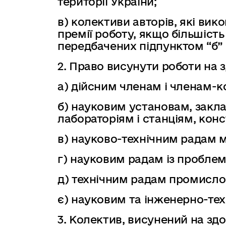
території України;
в) колективи авторів, які ви
премії роботу, якщо більшість
передбачених підпунктом “б” 
2. Право висунути роботи на 
а) дійсним членам і членам-
б) науковим установам, закла
лабораторіям і станціям, кон
в) науково-технічним радам мі
г) науковим радам із проблем
д) технічним радам промисло
є) науковим та інженерно-тех
3. Колектив, висунений на здо