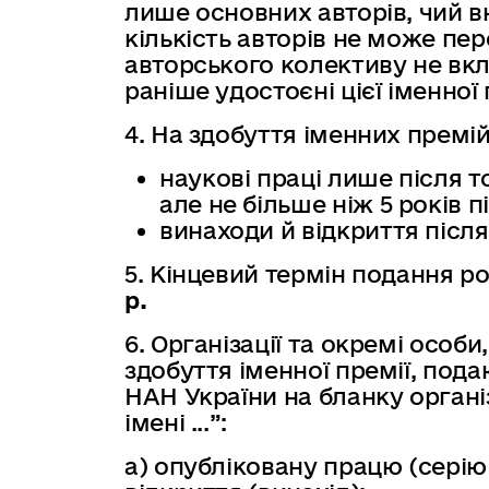
лише основних авторів, чий 
кількість авторів не може пе
авторського колективу не вкл
раніше удостоєні цієї іменної 
4. На здобуття іменних премі
наукові праці лише після т
але не більше ніж 5 років п
винаходи й відкриття післ
5. Кінцевий термін подання р
р.
6. Організації та окремі особ
здобуття іменної премії, подаю
НАН України на бланку організ
імені ...”:
а) опубліковану працю (серію