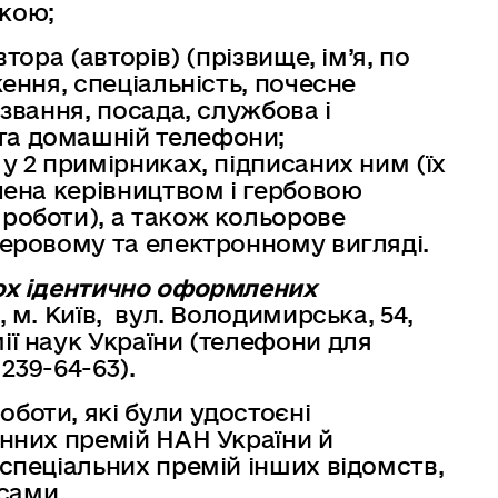
кою;
втора (авторів) (прізвище, ім’я, по
ження, спеціальність, почесне
 звання, посада, службова і
та домашній телефони;
у 2 примірниках, підписаних ним (їх
дчена керівництвом і гербовою
 роботи), а також кольорове
перовому та електронному вигляді.
ох ідентично оформлених
, м. Київ, вул. Володимирська, 54,
ії наук України (телефони для
 239-64-63).
боти, які були удостоєні
енних премій НАН України й
 спеціальних премій інших відомств,
сами.