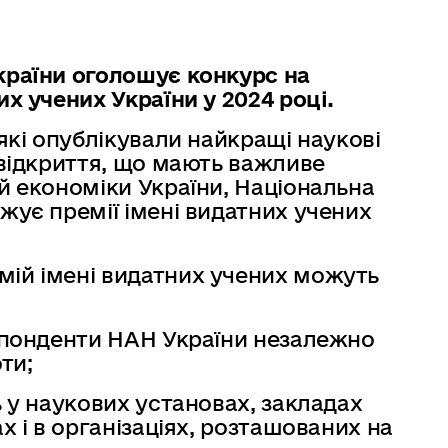
країни оголошує конкурс на
их учених України у 2024 році.
 які опублікували найкращі наукові
 відкриття, що мають важливе
й економіки України, Національна
жує премії імені видатних учених
емій імені видатних учених можуть
еспонденти НАН України незалежно
оти;
ь у наукових установах, закладах
х і в організаціях, розташованих на