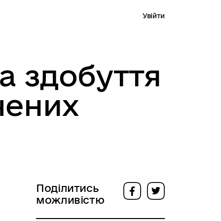
Увійти
а здобуття
чених
Поділитись
можливістю