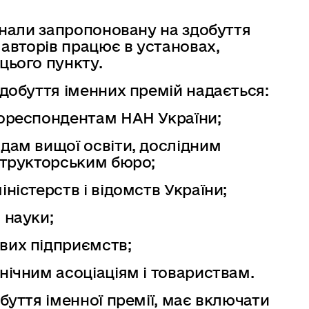
конали запропоновану на здобуття
 авторів працює в установах,
цього пункту.
здобуття іменних премій надається:
кореспондентам НАН України;
дам вищої освіти, дослідним
структорським бюро;
ністерств і відомств України;
 науки;
вих підприємств;
нічним асоціаціям і товариствам.
буття іменної премії, має включати