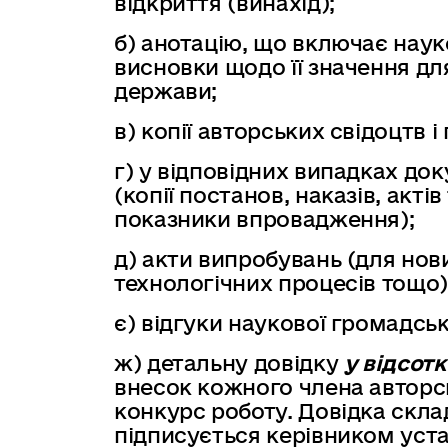
відкриття (винахід);
б) анотацію, що включає наук
висновки щодо її значення дл
держави;
в) копії авторських свідоцтв і
г) у відповідних випадках д
(копії постанов, наказів, акті
показники впровадження);
д) акти випробувань (для нов
технологічних процесів тощо)
є) відгуки наукової громадськ
ж) детальну довідку
у відсот
внесок кожного члена авторс
конкурс роботу. Довідка скла
підписується керівником уста