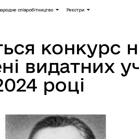
ародне співробітництво
Реєстри
ься конкурс н
ені видатних у
2024 році