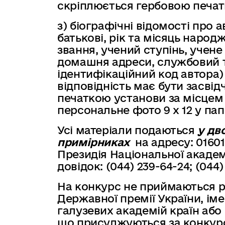
скріплюється гербовою печат
з) біографічні відомості про а
батькові, рік та місяць народ
звання, учений ступінь, учене
домашня адреси, службовий 
ідентифікаційний код автора) 
відповідність має бути засві
печаткою установи за місцем
персональне фото 9 х 12 у па
Усі матеріали подаються
у дв
примірниках
на адресу: 01601
Президія Національної академ
довідок: (044) 239-64-24; (044)
На конкурс не приймаються ро
Державної премії України, ім
галузевих академій країн або
що присуджуються за конкур