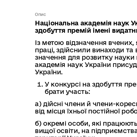
Опис
Національна академія наук У
здобуття премій імені видатн
Із метою відзначення вчених,
праці, здійснили винаходи та
значення для розвитку науки 
академія наук України присуд
України.
У конкурсі на здобуття пр
брати участь:
а) дійсні члени й члени-кор
від місця їхньої постійної роб
б) окремі особи, які працюют
вищої освіти, на підприємства