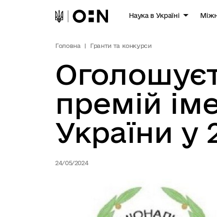
Наука в Україні
Міжн
Головна
Гранти та конкурси
Оголошуєт
премій ім
України у 
24/05/2024