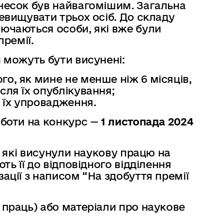
внесок був найвагомішим. Загальна
ревищувати трьох осіб. До складу
ючаються особи, які вже були
премії.
й можуть бути висунені:
ого, як мине не менше ніж 6 місяців,
ісля їх опублікування;
я їх упровадження.
оботи на конкурс —
1 листопада 2024
и, які висунули наукову працю на
ть її до відповідного відділення
ації з написом “На здобуття премії
 праць) або матеріали про наукове