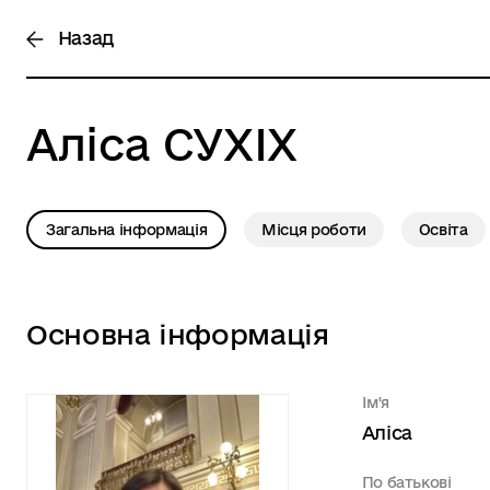
Назад
Аліса
СУХІХ
Загальна інформація
Місця роботи
Освіта
Основна інформація
Ім'я
Аліса
По батькові