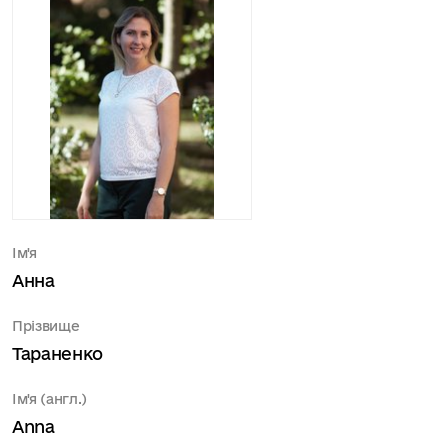
Ім'я
Анна
Прізвище
Тараненко
Ім'я (англ.)
Anna