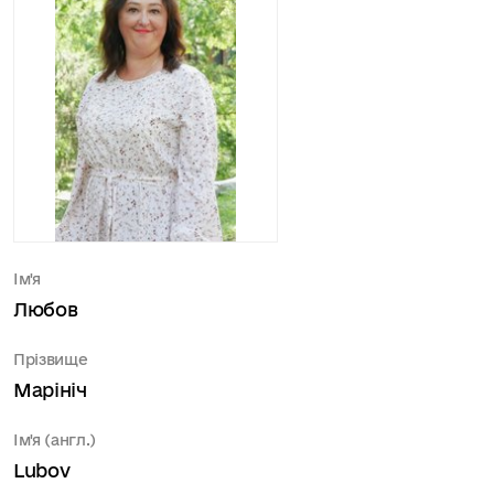
Ім'я
Любов
Прізвище
Марініч
Ім'я (англ.)
Lubov