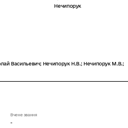
Нечипорук
ай Васильевич; Нечипорук Н.В.; Нечипорук М.В.;
Вчене звання
-