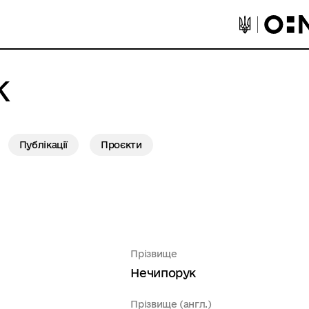
К
Публікації
Проєкти
Прізвище
Нечипорук
Прізвище (англ.)