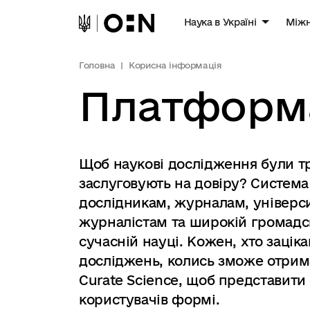
Наука в Україні
Міжн
Головна
Корисна інформація
Платформа
Щоб наукові дослідження були т
заслуговують на довіру? Систем
дослідникам, журналам, універс
журналістам та широкій громадсь
сучасній науці. Кожен, хто зацік
досліджень, колись зможе отрим
Curate Science, щоб представити 
користувачів формі.