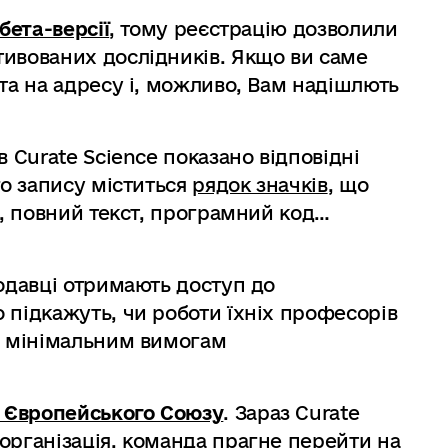
бета-версії
, тому реєстрацію дозволили
тивованих дослідників. Якщо ви саме
ста на адресу і, можливо, Вам надішлють
в Curate Science показано відповідні
го запису міститься
рядок значків
, що
і, повний текст, програмний код…
тодавці отримають доступ до
о підкажуть, чи роботи їхніх професорів
ть мінімальним вимогам
 Європейського Союзу
. Зараз Curate
організація, команда прагне перейти на