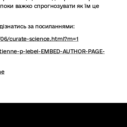
 поки важко спрогнозувати як їм це
ізнатись за посиланнями:
/06/curate-science.html?m=1
/etienne-p-lebel-EMBED-AUTHOR-PAGE-
me