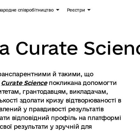
ародне співробітництво
Реєстри
 Curate Scien
ранспарентними й такими, що
а
Curate Science
покликана допомогти
итетам, грантодавцям, викладачам,
кості здолати кризу відтворюваності в
авлений у правдивості результатів
ати відповідний профіль на платформі
свої результати у зручній для