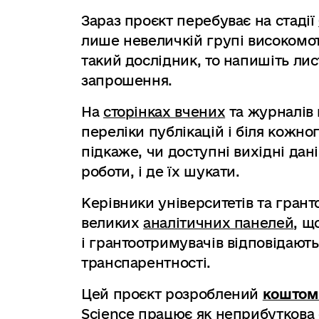
Зараз проєкт перебуває на стадії
лише невеличкій групі високомо
такий дослідник, то напишіть ли
запрошення.
На
сторінках вчених
та журналів 
переліки публікацій і біля кожно
підкаже, чи доступні вихідні дан
роботи, і де їх шукати.
Керівники університетів та гран
великих
аналітичних панелей
, щ
і грантоотримувачів відповідаю
транспарентності.
Цей проєкт розроблений
коштом
Science працює як неприбуткова 