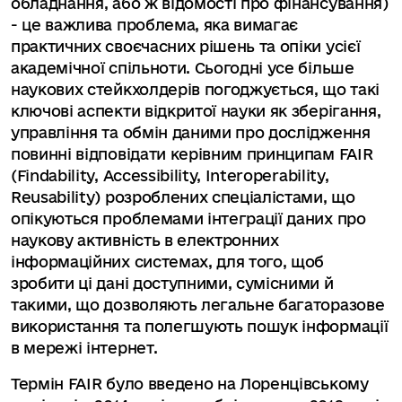
обладнання, або ж відомості про фінансування)
- це важлива проблема, яка вимагає
практичних своєчасних рішень та опіки усієї
академічної спільноти. Сьогодні усе більше
наукових стейкхолдерів погоджується, що такі
ключові аспекти відкритої науки як зберігання,
управління та обмін даними про дослідження
повинні відповідати керівним принципам FAIR
(Findability, Accessibility, Interoperability,
Reusability) розроблених спеціалістами, що
опікуються проблемами інтеграції даних про
наукову активність в електронних
інформаційних системах, для того, щоб
зробити ці дані доступними, сумісними й
такими, що дозволяють легальне багаторазове
використання та полегшують пошук інформації
в мережі інтернет.
Термін FAIR було введено на Лоренцівському