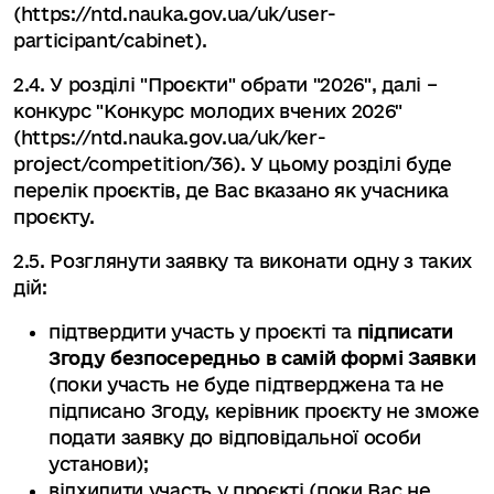
(https://ntd.nauka.gov.ua/uk/user-
participant/cabinet).
2.4. У розділі "Проєкти" обрати "2026", далі –
конкурc "Конкурс молодих вчених 2026"
(https://ntd.nauka.gov.ua/uk/ker-
project/competition/36). У цьому розділі буде
перелік проєктів, де Вас вказано як учасника
проєкту.
2.5. Розглянути заявку та виконати одну з таких
дій:
підтвердити участь у проєкті та
підписати
Згоду безпосередньо в самій формі Заявки
(поки участь не буде підтверджена та не
підписано Згоду, керівник проєкту не зможе
подати заявку до відповідальної особи
установи);
відхилити участь у проєкті (поки Вас не