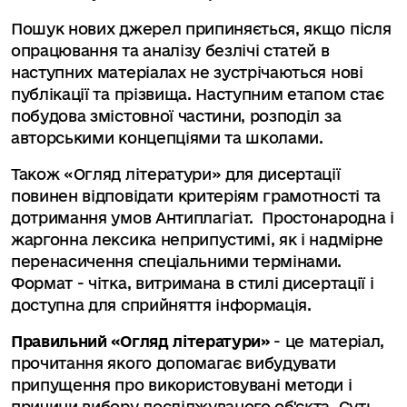
Пошук нових джерел припиняється, якщо після
опрацювання та аналізу безлічі статей в
наступних матеріалах не зустрічаються нові
публікації та прізвища. Наступним етапом стає
побудова змістовної частини, розподіл за
авторськими концепціями та школами.
Також «Огляд літератури» для дисертації
повинен відповідати критеріям грамотності та
дотримання умов Антиплагіат. Простонародна і
жаргонна лексика неприпустимі, як і надмірне
перенасичення спеціальними термінами.
Формат - чітка, витримана в стилі дисертації і
доступна для сприйняття інформація.
Правильний «Огляд літератури»
- це матеріал,
прочитання якого допомагає вибудувати
припущення про використовувані методи і
причини вибору досліджуваного об'єкта. Суть