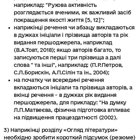
наприклад: "Рухова активність
розглядається вченими, як важливий засіб
покращення якості життя [5, 12]";
наприкінці речення чи абзацу викладаються
в дужках ініціали і прізвища авторів та рік
видання першоджерела, наприклад
(В.А.Товт, 2018); якщо авторів багато, то
записуються перші три прізвища а далі
слова " та інші", наприклад: (П.Р.Петров,
С.Л.Борискін, А.П.Сілін та ін., 2004);
на початку чи всередині речення
вкладаються ініціали та прізвища авторів, а
вкінці речення - в дужках рік видання
першоджерела, для прикладу: "На думку
Л.П.Матвеєва, фізична підготовка впливає
на підвищення працездатності (2002).
3) Наприкінці розділу «Огляд літератури»
необхідно зробити короткий підсумок (резюме)