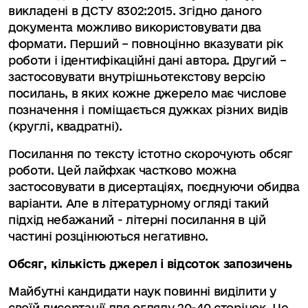
викладені в ДСТУ 8302:2015. Згідно даного
документа можливо використовувати два
формати. Перший – повноцінно вказувати рік
роботи і ідентифікаційні дані автора. Другий –
застосовувати внутрішньотекстову версію
посилань, в яких кожне джерело має числове
позначення і поміщається дужках різних видів
(круглі, квадратні).
Посилання по тексту істотно скорочують обсяг
роботи. Цей лайфхак частково можна
застосовувати в дисертаціях, поєднуючи обидва
варіанти. Але в літературному огляді такий
підхід небажаний - літерні посилання в цій
частині розцінюються негативно.
Обсяг, кількість джерел і відсоток запозичень
Майбутні кандидати наук повинні виділити у
своїй дисертації для огляду 20-40 сторінок. Це