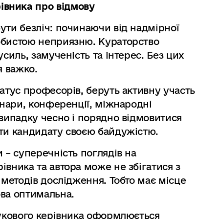
івника про відмову
ути безліч: починаючи від надмірної
обистою неприязню. Кураторство
усиль, замученість та інтерес. Без цих
я важко.
татус професорів, беруть активну участь
інари, конференції, міжнародні
 випадку чесно і порядно відмовитися
ити кандидату своєю байдужістю.
 – суперечність поглядів на
івника та автора може не збігатися з
 методів дослідження. Тобто має місце
ова оптимальна.
аукового керівника оформлюється