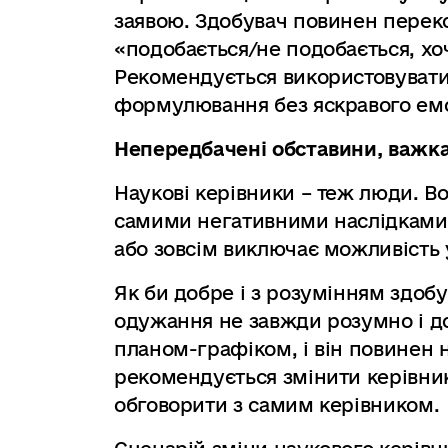
заявою. Здобувач повинен перек
«подобається/не подобається, хоч
Рекомендується використовувати
формулювання без яскравого емо
Непередбачені обставини, важка
Наукові керівники – теж люди. Во
самими негативними наслідками.
або зовсім виключає можливість уч
Як би добре і з розумінням здобу
одужання не завжди розумно і до
планом-графіком, і він повинен
рекомендується змінити керівник
обговорити з самим керівником.