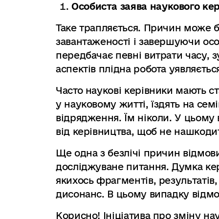
Особиста заява наукового кер
Таке трапляється. Причин може б
завантаженості і завершуючи ос
передбачає певні витрати часу, з
аспектів плідна робота уявляєтьс
Часто наукові керівники мають с
у науковому житті, їздять на сем
відрядження. Їм ніколи. У цьому
від керівництва, щоб не нашкод
Ще одна з безлічі причин відмови
досліджуване питання. Думка кер
якихось фрагментів, результатів,
дисонанс. В цьому випадку відм
Корисно! Ініціатива про зміну н