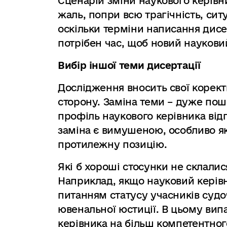
Сценарій зміни наукового керівн
жаль, попри всю трагічність, сит
оскільки терміни написання дисер
потрібен час, щоб новий наукови
Вибір іншої теми дисертації
Дослідження вносить свої корект
сторону. Заміна теми – дуже по
профіль наукового керівника від
заміна є вимушеною, особливо я
протилежну позицію.
Які б хороші стосунки не склалис
Наприклад, якщо науковий керів
питанням статусу учасників судо
ювенальної юстиції. В цьому вип
керівника на більш компетентног