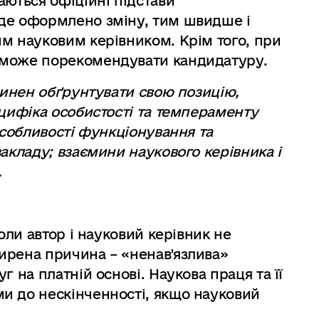
аються офіційні підстави
де оформлено зміну, тим швидше і
м науковим керівником. Крім того, при
 може порекомендувати кандидатуру.
овинен обґрунтувати свою позицію,
ецифіка особистості та темпераменту
особливості функціонування та
акладу; взаємини наукового керівника і
.
коли автор і науковий керівник не
ирена причина – «ненав'язлива»
г на платній основі. Наукова праця та її
и до нескінченності, якщо науковий