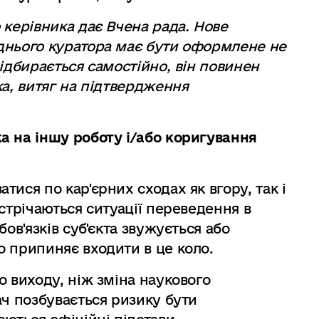
 керівника дає Вчена рада. Нове
днього куратора має бути оформлене не
ідбирається самостійно, він повинен
ка, витяг на підтвердження
а на іншу роботу і/або коригування
ися по кар'єрних сходах як вгору, так і
стрічаються ситуації переведення в
ов'язків суб'єкта звужується або
 припиняє входити в це коло.
о виходу, ніж зміна наукового
ач позбувається ризику бути