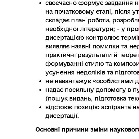
своєчасно формує завдання на
на початковому етапі, після у
складає план роботи, розроб
необхідної літератури; - у пр
дисертацією контролює термі
виявляє наявні помилки та не
практичні результати й теоре
формуванні стилю та композиц
усунення недоліків та підгото
не навантажує «особистими 
надає посильну допомогу в пу
(пошук видань, підготовка текс
відстоює позицію аспіранта на
дисертації.
Основні причини зміни науковог