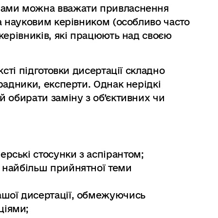
мами можна вважати привласнення
а науковим керівником (особливо часто
керівників, які працюють над своєю
ксті підготовки дисертації складно
радники, експерти. Однак нерідкі
 обирати заміну з об’єктивних чи
ерські стосунки з аспірантом;
і найбільш прийнятної теми
ашої дисертації, обмежуючись
ціями;