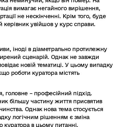
ика неминучий, якщо він помер. На
уація вимагає негайного вирішення,
тації не нескінченні. Крім того, буде
й керівник увійшов у курс справи.
иви, іноді в діаметрально протилежну
ширений сценарій. Однак не завжди
повідає новій тематиці. У цьому випадку
кщо роботи куратора містять
я, головне – професійний підхід.
ник більшу частину життя присвятив
чинства. Однак нова тема стосується
адку логічним рішенням є зміна
о куратора в цьому питанні.