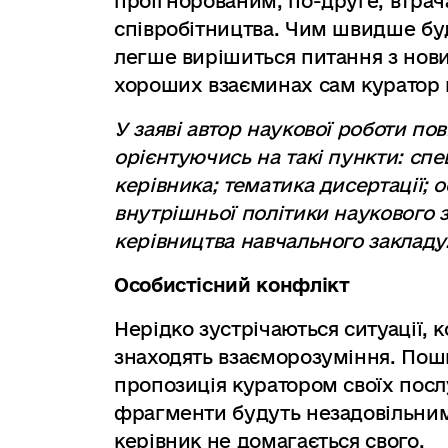
проігнорованим, по-друге, втрач
співробітництва. Чим швидше бу
легше вирішиться питання з нови
хороших взаєминах сам куратор
У заяві автор наукової роботи п
орієнтуючись на такі пункти: сп
керівника; тематика дисертації; 
внутрішньої політики наукового з
керівництва навчального закладу
Особистісний конфлікт
Нерідко зустрічаються ситуації, 
знаходять взаєморозуміння. Пош
пропозиція куратором своїх послу
фрагменти будуть незадовільним
керівник не домагається свого.