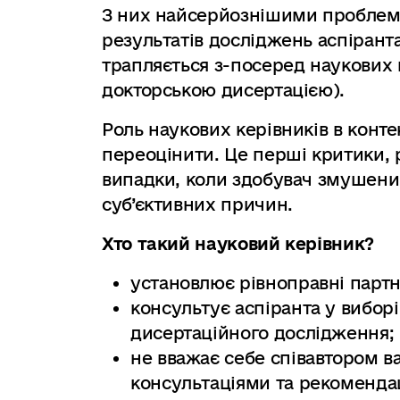
З них найсерйознішими пробле
результатів досліджень аспірант
трапляється з-посеред наукових 
докторською дисертацією).
Роль наукових керівників в конте
переоцінити. Це перші критики, 
випадки, коли здобувач змушений
суб’єктивних причин.
Хто такий науковий керівник?
установлює рівноправні партн
консультує аспіранта у вибор
дисертаційного дослідження;
не вважає себе співавтором в
консультаціями та рекоменда